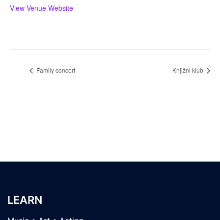
View Venue Website
Family concert
Knjižni klub
LEARN