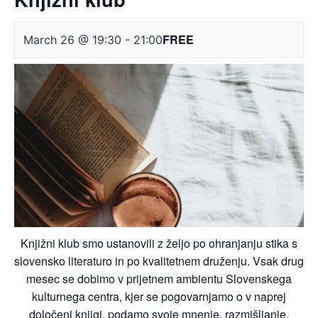
FREE
March 26 @ 19:30
-
21:00
Knjižni klub smo ustanovili z željo po ohranjanju stika s
slovensko literaturo in po kvalitetnem druženju. Vsak drug
mesec se dobimo v prijetnem ambientu Slovenskega
kulturnega centra, kjer se pogovarnjamo o v naprej
določeni knjigi, podamo svoje mnenje, razmišljanje,