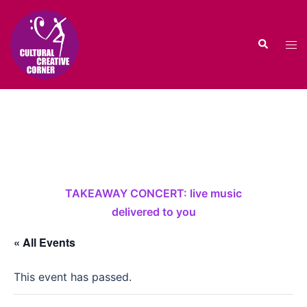
Skip
to
Search
content
Tog
men
TAKEAWAY CONCERT: live music
delivered to you
« All Events
This event has passed.