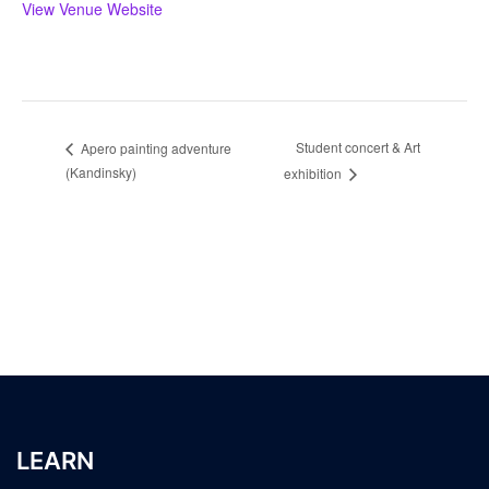
View Venue Website
Student concert & Art
Apero painting adventure
(Kandinsky)
exhibition
LEARN