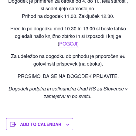
Dogodek je primeren za otroke od 4. do 10. leta starosti,
ki sodelujejo samostojno.
Prihod na dogodek 11.00. Zaključek 12.30.
Pred in po dogodku med 10.30 in 13.00 si boste lahko
ogledali našo knjižno zbirko in si izposodili knjige
(
POGOJI)
Za udeležbo na dogodku ob prihodu je priporočen 9€
gotovinski prispevek (na otroka).
PROSIMO, DA SE NA DOGODEK PRIJAVITE.
Dogodek podpira in sofinancira Urad RS za Slovence v
zamejstvu in po svetu.
ADD TO CALENDAR